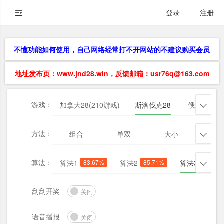
登录
注册
不懂功能如何使用，自己网络经常打不开网站的不建议购买会员
地址发布页：www.jnd28.win，反馈邮箱：usr76q@163.com
游戏：
加拿大28(210游戏)
斯洛伐克28
俄勒冈28

方法：
组合
单双
大小
杀三

算法：
算法1
83.67%
算法2
85.71%
算法3
71.43

刮刮开奖
关闭
语音播报
关闭