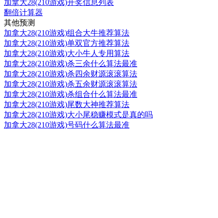
加拿大28(210游戏)开奖信息列表
翻倍计算器
其他预测
加拿大28(210游戏)组合大牛推荐算法
加拿大28(210游戏)单双官方推荐算法
加拿大28(210游戏)大小牛人专用算法
加拿大28(210游戏)杀三余什么算法最准
加拿大28(210游戏)杀四余财源滚滚算法
加拿大28(210游戏)杀五余财源滚滚算法
加拿大28(210游戏)杀组合什么算法最准
加拿大28(210游戏)尾数大神推荐算法
加拿大28(210游戏)大小尾稳赚模式是真的吗
加拿大28(210游戏)号码什么算法最准