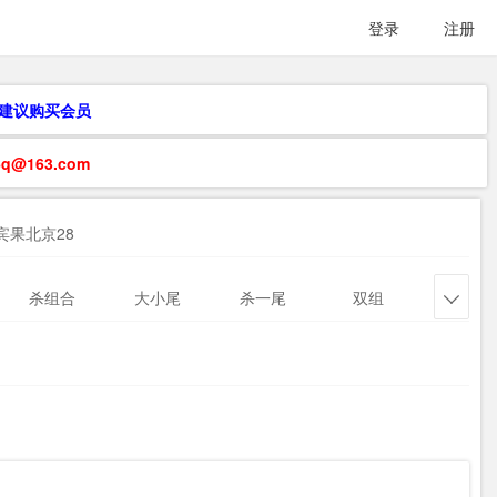
登录
注册
建议购买会员
q@163.com
宾果北京28
杀组合
大小尾
杀一尾
双组
中边
