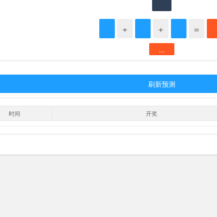
+
+
=
...
刷新预测
时间
开奖