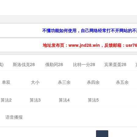
不懂功能如何使用，自己网络经常打不开网站的不
地址发布页：www.jnd28.win，反馈邮箱：usr76
戏)
斯洛伐克28
俄勒冈28
比特一分28
宾果蛋蛋28
单双
大小
杀三余
杀四余
杀五余
算法2
算法3
算法4
算法5
语音播报