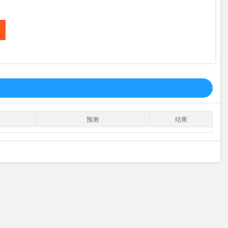
预测
结果