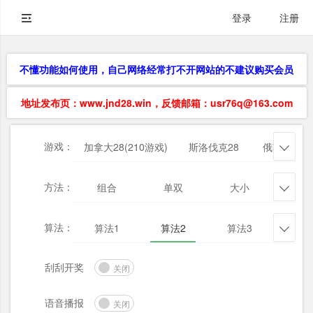
登录
注册
不懂功能如何使用，自己网络经常打不开网站的不建议购买会员
地址发布页：www.jnd28.win，反馈邮箱：usr76q@163.com
游戏：
加拿大28(210游戏)
斯洛伐克28
俄勒冈28

方法：
组合
单双
大小
杀三

算法：
算法1
算法2
算法3
算法

刮刮开奖
关闭
语音播报
关闭