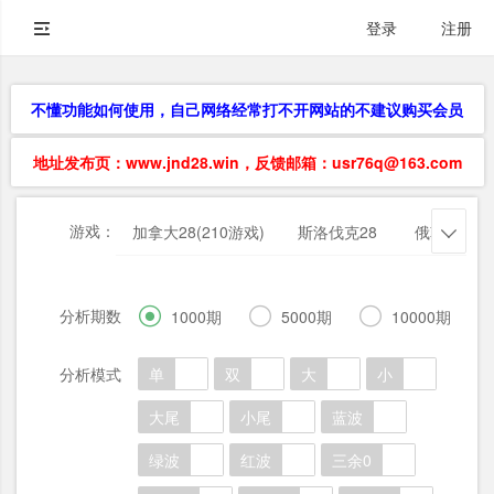
登录
注册
不懂功能如何使用，自己网络经常打不开网站的不建议购买会员
地址发布页：www.jnd28.win，反馈邮箱：usr76q@163.com
游戏：
加拿大28(210游戏)
斯洛伐克28
俄勒冈28

分析期数



1000期
5000期
10000期
分析模式
单
双
大
小
大尾
小尾
蓝波
绿波
红波
三余0