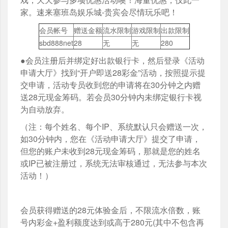
家。速来塞班岛娱乐城-贵宾会尽情玩乐吧！
会员帐号
赠送金额
流水限制
游戏限制
出款限制
sbd888net
28
无
无
280
●会员注册后并绑定好出款银行卡，然后登录《活动
申请大厅》找到“开户即送28彩金”活动，按照提示提
交申请，活动专员收到您的申请将在30分钟之内赠
送28元现金筹码。若会员30分钟内未绑定银行卡视
为自动放弃。
（注：每个姓名、每个IP、系统默认只会赠送一次，
如30分钟内，您在《活动申请大厅》提交了申请，
但您的账户未收到28元现金筹码，那就是您的姓名
或IP已被注册过，系统无法审核通过，无法参与本次
活动！）
会员获得赠送的28元体验金后，不限流水倍数，账
号内彩金+盈利额度达到或高于280元(其中不包含再